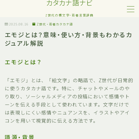
カタカナ語ナビ
Z世代の横文字・若者言葉辞典
MENU
2025.08.16
Z世代・若者カタカナ語
エモジとは？意味・使い方・背景もわかるカ
ジュアル解説
Z世代・若者カタカナ語
ネット・SNS用語
エモジとは？
恋愛・人間関係のカタカナ語
「エモジ」とは、「絵文字」の略語で、Z世代が日常的
に使うカタカナ語です。特に、チャットやメールのや
日常でよく聞く流行語
り取り、ソーシャルメディアの投稿において感情やト
ーンを伝える手段として使われています。文字だけで
略語・造語
は表現しにくい感情やニュアンスを、イラストやアイ
コンを用いて視覚的に伝える方法です。
語源・背景