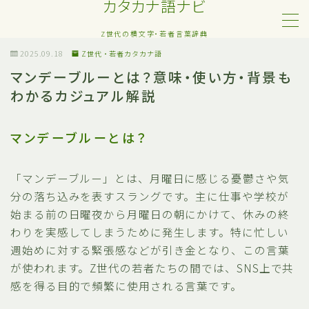
カタカナ語ナビ
Z世代の横文字・若者言葉辞典
MENU
2025.09.18
Z世代・若者カタカナ語
マンデーブルーとは？意味・使い方・背景も
わかるカジュアル解説
Z世代・若者カタカナ語
ネット・SNS用語
マンデーブルーとは？
恋愛・人間関係のカタカナ語
「マンデーブルー」とは、月曜日に感じる憂鬱さや気
分の落ち込みを表すスラングです。主に仕事や学校が
日常でよく聞く流行語
始まる前の日曜夜から月曜日の朝にかけて、休みの終
わりを実感してしまうために発生します。特に忙しい
略語・造語
週始めに対する緊張感などが引き金となり、この言葉
が使われます。Z世代の若者たちの間では、SNS上で共
感を得る目的で頻繁に使用される言葉です。