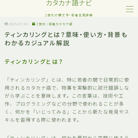
カタカナ語ナビ
Z世代の横文字・若者言葉辞典
MENU
2025.07.01
Z世代・若者カタカナ語
ティンカリングとは？意味・使い方・背景も
わかるカジュアル解説
Z世代・若者カタカナ語
ネット・SNS用語
ティンカリングとは？
恋愛・人間関係のカタカナ語
「ティンカリング」とは、特に若者の間で日常的に使
用されるカタカナ語で、物事を実験的に試行錯誤しな
日常でよく聞く流行語
がら学ぶことを意味します。この言葉は、技術や工
作、プログラミングなどの分野で使われることが多
略語・造語
く、何かを「いじってみる」ことから新たな発見やス
キルを習得する際に使われます。
「ティンカリング」は、何かを最初から完璧に作ろう