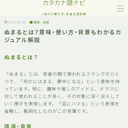
カタカナ語ナビ
Z世代の横文字・若者言葉辞典
MENU
2025.06.30
略語・造語
ぬまるとは？意味・使い方・背景もわかるカ
ジュアル解説
Z世代・若者カタカナ語
ネット・SNS用語
ぬまるとは？
恋愛・人間関係のカタカナ語
「ぬまる」とは、若者の間で使われるスラングのひと
つで、「何かにはまる、夢中になる」という意味を持
日常でよく聞く流行語
っています。特に、趣味や推しのアイドル、ドラマに
対して使われることが多く、その対象に深く没入して
略語・造語
いく様子を表現します。「沼にハマる」という表現を
省略し、動詞化したのがこの言葉です。
語源・背景